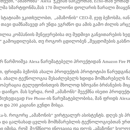
 თვეში, “ამაზონმა” Alexa
ჭკვიან სპიკერთან, Echo-თან ერთად
ლმა სმარტფონმა,მას 170 მილიონი დოლარის ზარალი მიაყენ
ლ სტატიაში ვკითხულობთ,
„ამაზონის“ CEO-მ, ჯეფ ბეზოსმა, ია
 თავი დამნაშავედ არ უნდა ეგრძნო და ამის გამო ძილის არც
ილია კომპანიის მენეჯერებისა თუ მუდმივი განვითარების ხე
ს“ გამოცდილებას, თუ როგორ ცდილობენ „შეცდომების გასწო
წარმოიშვა Alexa წარუმატებელი პროექტიდან Amazon Fire P
ი, ფრიდმა ბეზოსს ახალი პროდუქტის პროტოტიპი წარუდგინა 
. ახალი ტექნოლოგია შესაძლებელს ხდიდა მომხარებელს ჩა
 ოპერაცია ტელეფონისთვის მხოლოდ ხმოვანი ბრძანების მიცე
 დაიწყო. მას სურდა, რომ „ამაზონს“ შეექმნა ისეთი პროდუ
იუხედავად Fire Phone-ის წარუმატებლობისა, მან ფრიდს Ale
და 200 კაციანი გუნდი მისცა.
xa-ს. როგორც „ამაზონის“ ვირტუალურ ასისტენტს. დღეს ეს პ
 და ცალსახად ცვლის მომხმარებლის ტექნოლოგიებთან ურთი
ზი იმისა, რომ
შექმნილი ინოვაცია და დღეს „ამაზონი“ ხელო