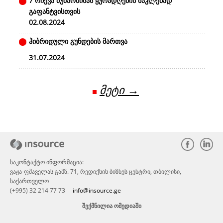
7 რჩევა მუშაობისას ყურადღების ნაკლებად
გაფანტვისთვის
02.08.2024
ჰიბრიდული გუნდების მართვა
31.07.2024
მეტი →
საკონტაქტო ინფორმაცია:
ვაჟა-ფშაველას გამზ. 71, რედიქსის ბიზნეს ცენტრი, თბილისი,
საქართველო
(+995) 32 214 77 73
info@insource.ge
ᲨᲔᲥᲛᲜᲘᲚᲘᲐ ᲝᲛᲔᲓᲘᲐᲨᲘ