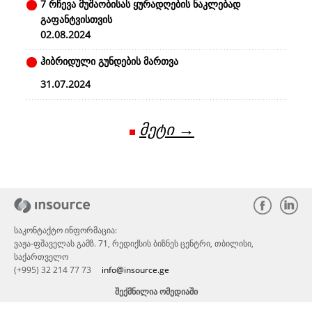
7 რჩევა მუშაობისას ყურადღების ნაკლებად
გაფანტვისთვის
02.08.2024
ჰიბრიდული გუნდების მართვა
31.07.2024
მეტი →
საკონტაქტო ინფორმაცია:
ვაჟა-ფშაველას გამზ. 71, რედიქსის ბიზნეს ცენტრი, თბილისი,
საქართველო
(+995) 32 214 77 73
info@insource.ge
ᲨᲔᲥᲛᲜᲘᲚᲘᲐ ᲝᲛᲔᲓᲘᲐᲨᲘ